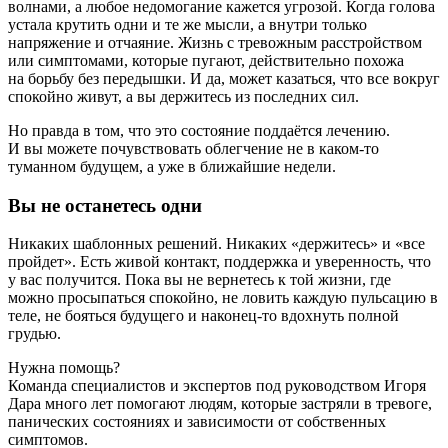
волнами, а любое недомогание кажется угрозой. Когда голова
устала крутить одни и те же мысли, а внутри только
напряжение и отчаяние. Жизнь с тревожным расстройством
или симптомами, которые пугают, действительно похожа
на борьбу без передышки. И да, может казаться, что все вокруг
спокойно живут, а вы держитесь из последних сил.
Но правда в том, что это состояние поддаётся лечению.
И вы можете почувствовать облегчение не в каком‑то
туманном будущем, а уже в ближайшие недели.
Вы не останетесь одни
Никаких шаблонных решений. Никаких «держитесь» и «все
пройдет». Есть живой контакт, поддержка и уверенность, что
у вас получится. Пока вы не вернетесь к той жизни, где
можно просыпаться спокойно, не ловить каждую пульсацию в
теле, не бояться будущего и наконец-то вдохнуть полной
грудью.
Нужна помощь?
Команда специалистов и экспертов под руководством Игоря
Дара много лет помогают людям, которые застряли в тревоге,
панических состояниях и зависимости от собственных
симптомов.