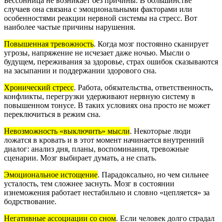
Бессонница не возникает без причины. В большинстве
случаев она связана с эмоциональными факторами или
особенностями реакции нервной системы на стресс. Вот
наиболее частые причины нарушения.
Повышенная тревожность
.
Когда мозг постоянно сканирует
угрозы, напряжение не исчезает даже ночью. Мысли о
будущем, переживания за здоровье, страх ошибок сказываются
на засыпании и поддержании здорового сна.
Хронический стресс
.
Работа, обязательства, ответственность,
конфликты, перегрузки удерживают нервную систему в
повышенном тонусе. В таких условиях она просто не может
переключиться в режим сна.
Невозможность «выключить» мысли
.
Некоторые люди
ложатся в кровать и в этот момент начинается внутренний
диалог: анализ дня, планы, воспоминания, тревожные
сценарии. Мозг выбирает думать, а не спать.
Эмоциональное истощение
.
Парадоксально, но чем сильнее
усталость, тем сложнее заснуть. Мозг в состоянии
изнеможения работает нестабильно и словно «цепляется» за
бодрствование.
Негативные ассоциации со сном
.
Если человек долго страдал