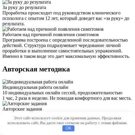
За руку до результата
Проработка происходит под руководством клинического
психолога с опытом 12 лет, который доведет вас «за руку» до
результата.
Работаем над причиной появления симптомов
Программа построена с определенной последовательностью
действий. Структура подразумевает чередование личной
проработки и выполнение самостоятельных упражнений.
Именно в таком виде это дает максимальную эффективность.
Авторская методика
Индивидуальная работа онлайн
10 индивидуальных онлайн сессий, продолжительностью
1 час, 2 раза в неделю. Не покидая комфортного для вас места.
Авторские задания
После индивидуальной работы вам даются специальные
Этот сайт использует cookie для хранения данных. Продолжая
задания, разработанные по уникальной методике автора.
использовать сайт, Вы даете свое согласие на работу с этими файлами.
Задания включают в себя 6 упражнений, которые сможет
OK
выполнить каждый.