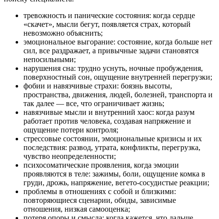
тревожность и панические состояния: когда сердце
«скачет», мысли бегут, появляется страх, который
невозможно объяснить;
эмоциональное выгорание: состояние, когда больше нет
сил, все раздражает, а привычные задачи становятся
непосильными;
нарушения сна: трудно уснуть, ночные пробуждения,
поверхностный сон, ощущение внутренней перегрузки;
фобии и навязчивые страхи: боязнь высоты,
пространства, движения, людей, болезней, транспорта и
так далее — все, что ограничивает жизнь;
навязчивые мысли и внутренний хаос: когда разум
работает против человека, создавая напряжение и
ощущение потери контроля;
стрессовые состоянии, эмоциональные кризисы и их
последствия: развод, утрата, конфликты, перегрузка,
чувство неопределенности;
психосоматические проявления, когда эмоции
проявляются в теле: зажимы, боли, ощущение комка в
груди, дрожь, напряжение, вегето-сосудистые реакции;
проблемы в отношениях с собой и близкими:
повторяющиеся сценарии, обиды, зависимые
отношения, низкая самооценка;
потеря опоры и смысла: когда кажется, что дальше