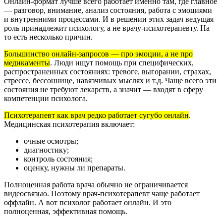
Онлайн-формат лучше всего работает именно там, где главное
— разговор, внимание, анализ состояния, работа с эмоциями
и внутренними процессами. И в решении этих задач ведущая
роль принадлежит психологу, а не врачу-психотерапевту. На
то есть несколько причин.
Большинство онлайн-запросов — про эмоции, а не про
медикаменты
.
Люди ищут помощь при специфических,
распространенных состояниях: тревоге, выгорании, страхах,
стрессе, бессоннице, навязчивых мыслях и т.д. Чаще всего эти
состояния не требуют лекарств, а значит — входят в сферу
компетенции психолога.
Психотерапевт как врач редко работает сугубо онлайн
.
Медицинская психотерапия включает:
очные осмотры;
диагностику;
контроль состояния;
оценку, нужны ли препараты.
Полноценная работа врача обычно не ограничивается
видеосвязью. Поэтому врач-психотерапевт чаще работает
оффлайн. А вот психолог работает онлайн. И это
полноценная, эффективная помощь.