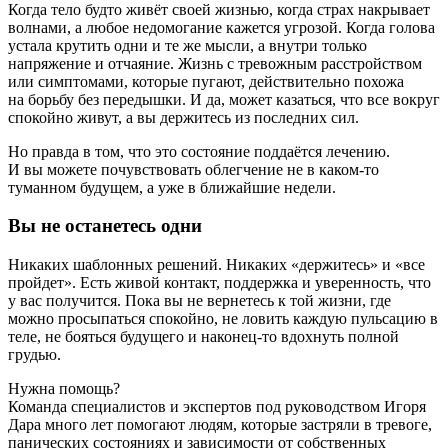
Когда тело будто живёт своей жизнью, когда страх накрывает
волнами, а любое недомогание кажется угрозой. Когда голова
устала крутить одни и те же мысли, а внутри только
напряжение и отчаяние. Жизнь с тревожным расстройством
или симптомами, которые пугают, действительно похожа
на борьбу без передышки. И да, может казаться, что все вокруг
спокойно живут, а вы держитесь из последних сил.
Но правда в том, что это состояние поддаётся лечению.
И вы можете почувствовать облегчение не в каком‑то
туманном будущем, а уже в ближайшие недели.
Вы не останетесь одни
Никаких шаблонных решений. Никаких «держитесь» и «все
пройдет». Есть живой контакт, поддержка и уверенность, что
у вас получится. Пока вы не вернетесь к той жизни, где
можно просыпаться спокойно, не ловить каждую пульсацию в
теле, не бояться будущего и наконец-то вдохнуть полной
грудью.
Нужна помощь?
Команда специалистов и экспертов под руководством Игоря
Дара много лет помогают людям, которые застряли в тревоге,
панических состояниях и зависимости от собственных