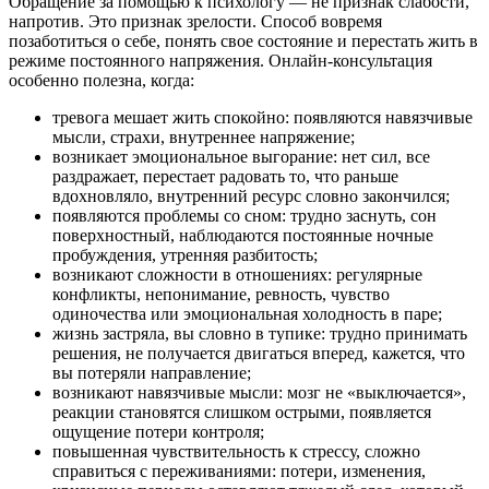
Обращение за помощью к психологу — не признак слабости,
напротив. Это признак зрелости. Способ вовремя
позаботиться о себе, понять свое состояние и перестать жить в
режиме постоянного напряжения. Онлайн-консультация
особенно полезна, когда:
тревога мешает жить спокойно: появляются навязчивые
мысли, страхи, внутреннее напряжение;
возникает эмоциональное выгорание: нет сил, все
раздражает, перестает радовать то, что раньше
вдохновляло, внутренний ресурс словно закончился;
появляются проблемы со сном: трудно заснуть, сон
поверхностный, наблюдаются постоянные ночные
пробуждения, утренняя разбитость;
возникают сложности в отношениях: регулярные
конфликты, непонимание, ревность, чувство
одиночества или эмоциональная холодность в паре;
жизнь застряла, вы словно в тупике: трудно принимать
решения, не получается двигаться вперед, кажется, что
вы потеряли направление;
возникают навязчивые мысли: мозг не «выключается»,
реакции становятся слишком острыми, появляется
ощущение потери контроля;
повышенная чувствительность к стрессу, сложно
справиться с переживаниями: потери, изменения,