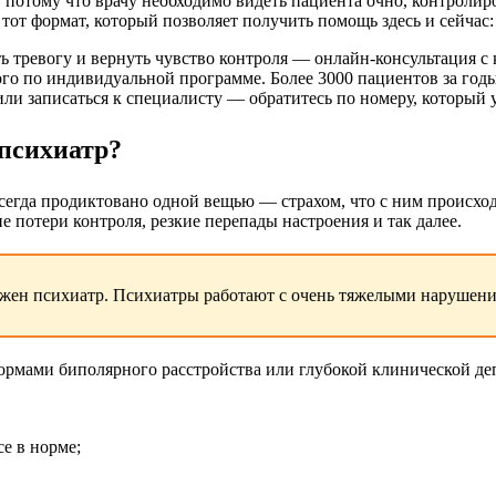
 потому что врачу необходимо видеть пациента очно, контролир
 тот формат, который позволяет получить помощь здесь и сейчас
ь тревогу и вернуть чувство контроля — онлайн-консультация 
го по индивидуальной программе. Более 3000 пациентов за годы
и записаться к специалисту — обратитесь по номеру, который у
 психиатр?
сегда продиктовано одной вещью — страхом, что с ним происходи
 потери контроля, резкие перепады настроения и так далее.
жен психиатр. Психиатры работают с очень тяжелыми нарушения
рмами биполярного расстройства или глубокой клинической де
се в норме;