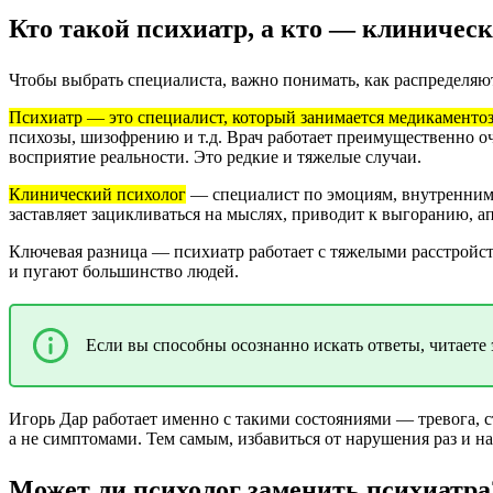
Кто такой психиатр, а кто — клиническ
Чтобы выбрать специалиста, важно понимать, как распределяю
Психиатр — это специалист, который занимается медикаменто
психозы, шизофрению и т.д. Врач работает преимущественно оч
восприятие реальности. Это редкие и тяжелые случаи.
Клинический психолог
— специалист по эмоциям, внутренним п
заставляет зацикливаться на мыслях, приводит к выгоранию, а
Ключевая разница — психиатр работает с тяжелыми расстройс
и пугают большинство людей.
Если вы способны осознанно искать ответы, читаете 
Игорь Дар работает именно с такими состояниями — тревога, с
а не симптомами. Тем самым, избавиться от нарушения раз и на
Может ли психолог заменить психиатра