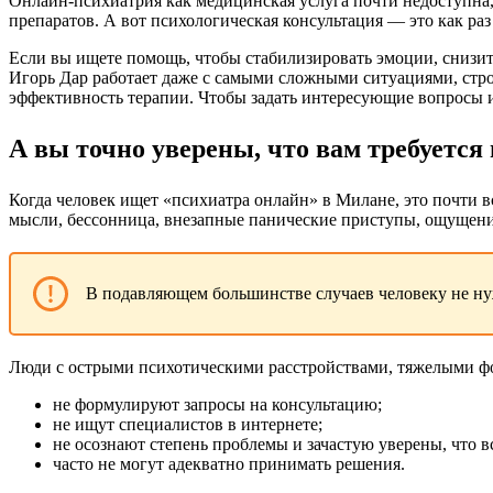
Онлайн-психиатрия как медицинская услуга почти недоступна,
препаратов. А вот психологическая консультация — это как раз
Если вы ищете помощь, чтобы стабилизировать эмоции, снизит
Игорь Дар работает даже с самыми сложными ситуациями, стро
эффективность терапии. Чтобы задать интересующие вопросы ил
А вы точно уверены, что вам требуется
Когда человек ищет «психиатра онлайн» в Милане, это почти в
мысли, бессонница, внезапные панические приступы, ощущение
В подавляющем большинстве случаев человеку не ну
Люди с острыми психотическими расстройствами, тяжелыми фо
не формулируют запросы на консультацию;
не ищут специалистов в интернете;
не осознают степень проблемы и зачастую уверены, что в
часто не могут адекватно принимать решения.