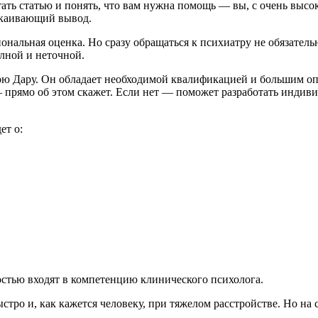
тать статью и понять, что вам нужна помощь — вы
,
с очень высо
окаивающий вывод.
иональная оценка. Но сразу обращаться к психиатру не обязатель
олной и неточной.
ю Дару. Он обладает необходимой квалификацией и большим оп
— прямо об этом скажет. Если нет — поможет разработать индив
ет о:
остью входят в компетенцию клинического психолога.
стро и, как кажется человеку, при тяжелом расстройстве. Но на