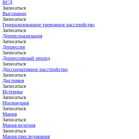
ВСД
Записаться
Выгорание
Записаться
Генерализованное тревожное расстройство
Записаться
Деперсонализация
Записаться
Депрессия
Записаться
Депрессивный эпизод
Записаться
Диссоциативное расстройство
Записаться
Дистимия
Записаться
Истерика
Записаться
Ипохондрия
Записаться
Мания
Записаться
Мания величия
Записаться
Мания преследования