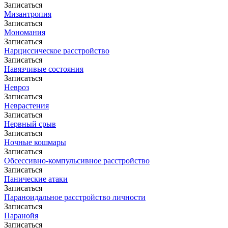
Записаться
Мизантропия
Записаться
Мономания
Записаться
Нарциссическое расстройство
Записаться
Навязчивые состояния
Записаться
Невроз
Записаться
Неврастения
Записаться
Нервный срыв
Записаться
Ночные кошмары
Записаться
Обсессивно-компульсивное расстройство
Записаться
Панические атаки
Записаться
Параноидальное расстройство личности
Записаться
Паранойя
Записаться