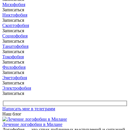
Мизофобия
Записаться
Никтофобия
Записаться
Скоптофобия
Записаться
Социофобия
Записаться
Танатофобия
Записаться
Токофобия
Записаться
Филофобия
Записаться
Эметофобия
Записаться
Электрофобия
Записаться
Написать мне в телеграмм
Наш блог
Лечение логофобии в Милане
Логофобия — это страх публичных выступлений и ситуаций,